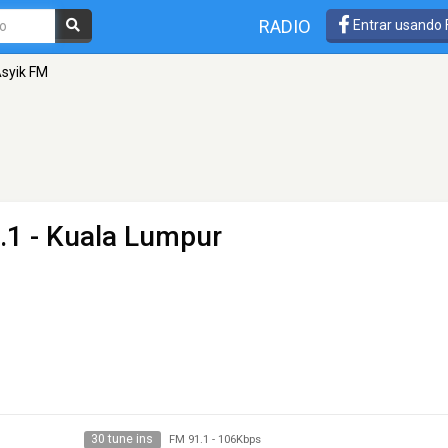
RADIO
Entrar usando
syik FM
.1 - Kuala Lumpur
30 tune ins
FM 91.1
-
106Kbps