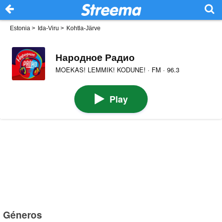
Estonia
>
Ida-Viru
>
Kohtla-Järve
Народноe Радио
MOEKAS! LEMMIK! KODUNE! · FM · 96.3
Play
Géneros