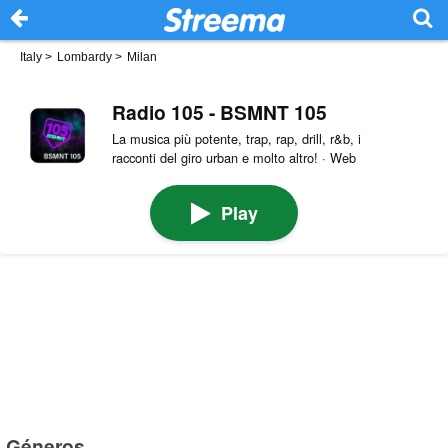
Italy
>
Lombardy
>
Milan
Radio 105 - BSMNT 105
La musica più potente, trap, rap, drill, r&b, i
racconti del giro urban e molto altro! · Web
Play
Géneros