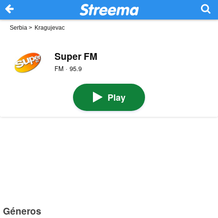
Serbia
>
Kragujevac
Super FM
FM · 95.9
Play
Géneros