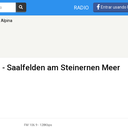
RADIO
Entrar usando
 Alpina
 - Saalfelden am Steinernen Meer
FM 106.9
-
128Kbps