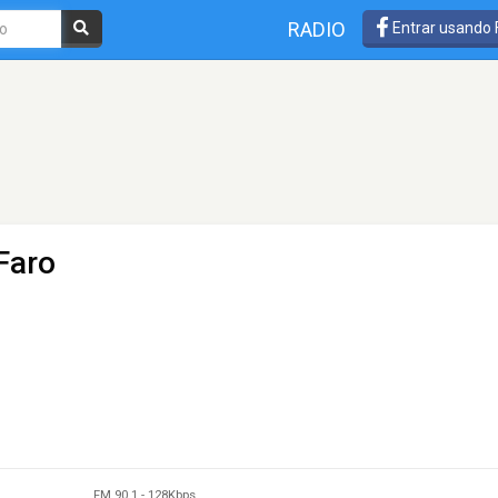
RADIO
Entrar usando
Faro
FM 90.1
-
128Kbps