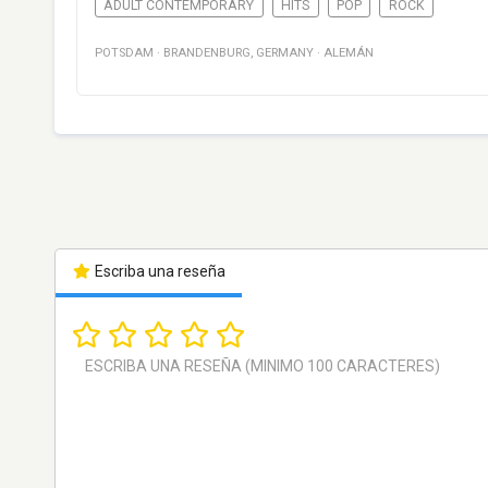
ADULT CONTEMPORARY
HITS
POP
ROCK
POTSDAM
·
BRANDENBURG
,
GERMANY
·
ALEMÁN
Escriba una reseña