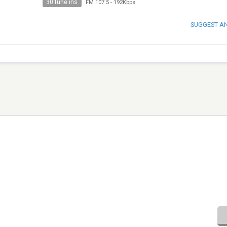
30 tune ins
FM 107.5
-
192Kbps
SUGGEST A