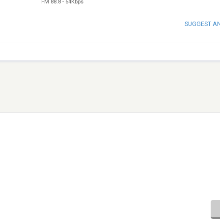
FM 88.8
-
64Kbps
SUGGEST A