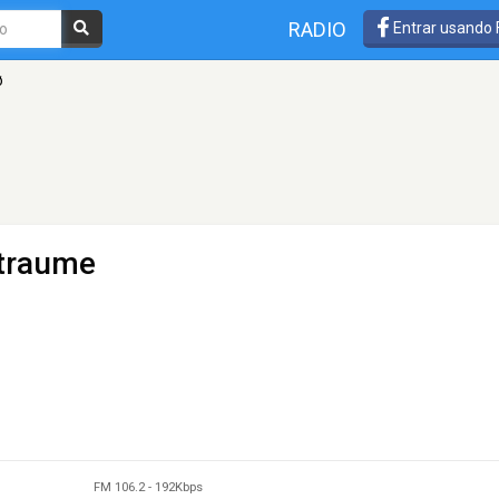
RADIO
Entrar usando
ø
Straume
FM 106.2
-
192Kbps