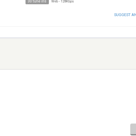
30 tune ins
Web
-
128Kbps
SUGGEST A