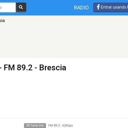
RADIO
Entrar usando
cia
- FM 89.2 - Brescia
30 tune ins
FM 89.2
-
62Kbps