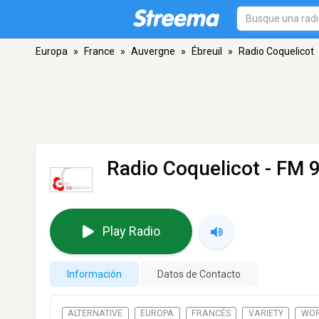
Europa
»
France
»
Auvergne
»
Ébreuil
»
Radio Coquelicot
Radio Coquelicot
- FM 9
Play Radio
Información
Datos de Contacto
ALTERNATIVE
EUROPA
FRANCÉS
VARIETY
WOR