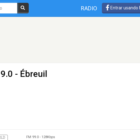
RADIO
Entrar usando
9.0 - Ébreuil
FM 99.0
-
128Kbps
LD