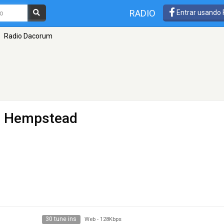
RADIO
Entrar usando
Radio Dacorum
l Hempstead
30 tune ins
Web
-
128Kbps