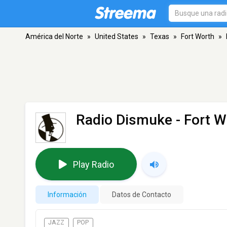
América del Norte
»
United States
»
Texas
»
Fort Worth
»
Radio Dismuke
- Fort W
Play Radio
Información
Datos de Contacto
JAZZ
POP