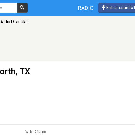
RADIO
Entrar usando
Radio Dismuke
orth, TX
Web
-
24Kbps