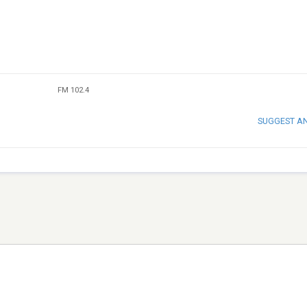
FM 102.4
SUGGEST A