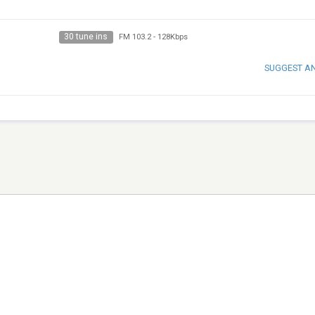
30 tune ins
FM 103.2
-
128Kbps
SUGGEST A