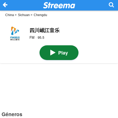
China
>
Sichuan
>
Chengdu
四川岷江音乐
FM · 95.5
Play
Géneros