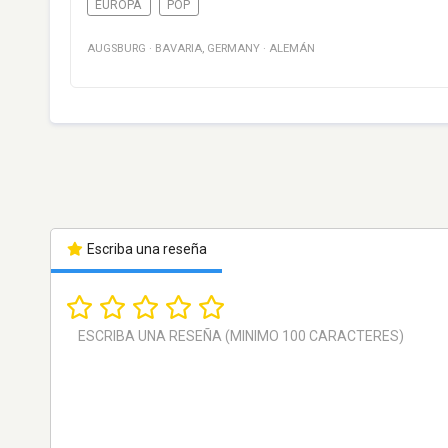
EUROPA
POP
AUGSBURG
·
BAVARIA
,
GERMANY
·
ALEMÁN
Escriba una reseña