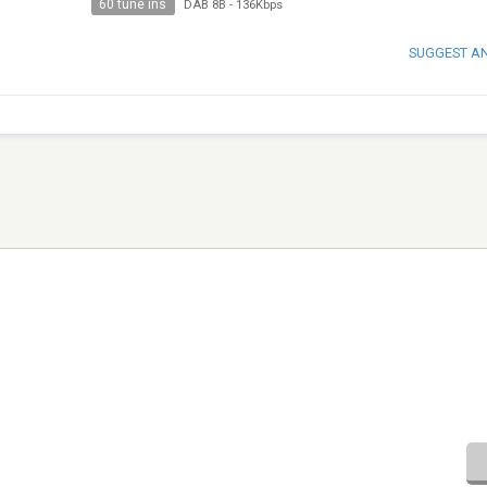
60 tune ins
DAB 8B
-
136Kbps
SUGGEST A