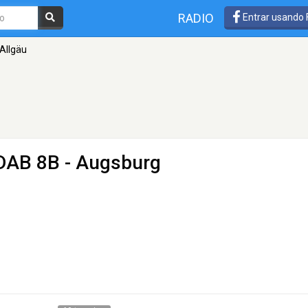
RADIO
Entrar usando
Allgäu
DAB 8B - Augsburg