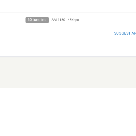
60 tune ins
AM 1180
-
48Kbps
SUGGEST A