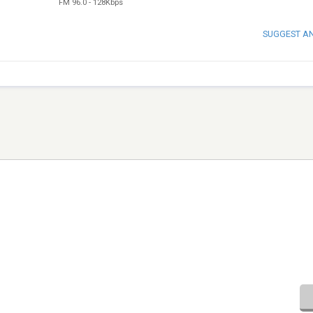
FM 96.0
-
128Kbps
SUGGEST A