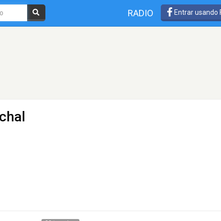
RADIO
Entrar usando
chal