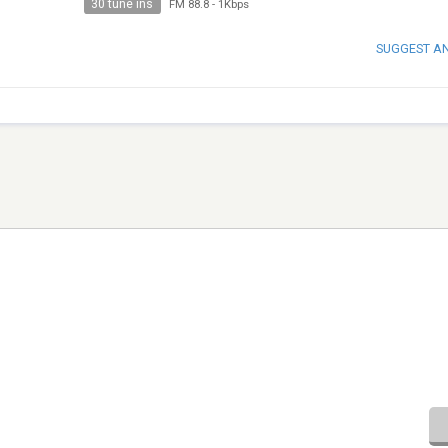
30 tune ins
FM 88.8
-
1Kbps
SUGGEST A