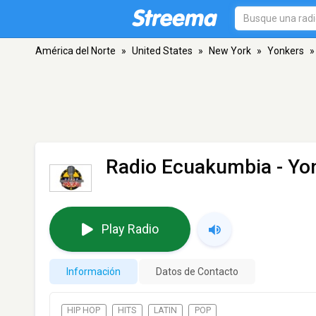
América del Norte
»
United States
»
New York
»
Yonkers
»
Radio Ecuakumbia
- Yo
Play Radio
Información
Datos de Contacto
HIP HOP
HITS
LATIN
POP