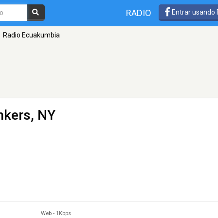
RADIO
Entrar usando
Radio Ecuakumbia
nkers, NY
Web
-
1Kbps