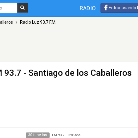
RADIO
Entrar usando
alleros
»
Radio Luz 93.7 F.M.
 93.7 - Santiago de los Caballeros
30 tune ins
FM 93.7
-
128Kbps