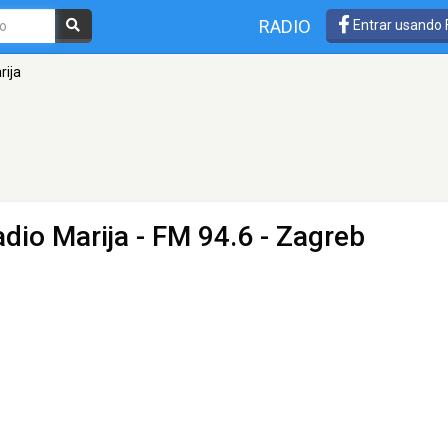
RADIO
Entrar usando
rija
adio Marija
- FM 94.6 - Zagreb