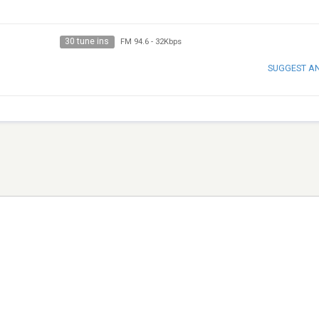
30 tune ins
FM 94.6
-
32Kbps
SUGGEST A