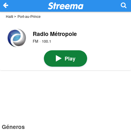
Haiti
>
Port-au-Prince
Radio Métropole
FM · 100.1
Play
Géneros