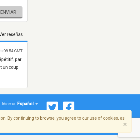
ENVIAR
Ver reseñas
as 08:54 GMT
pétitif. par
et un coup
Idioma:
Español
on. By continuing to browse, you agree to our use of cookies, as
×
ema, Inc. Todos los derechos reservados