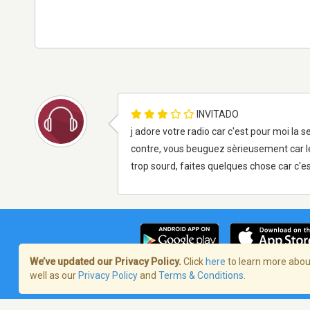
INVITADO
j adore votre radio car c'est pour moi la 
contre, vous beuguez sèrieusement car l
trop sourd, faites quelques chose car c'e
We’ve updated our Privacy Policy.
Click
here
to learn more about
well as our
Privacy Policy
and
Terms & Conditions
.
Términos de servicio
/
Política de priva