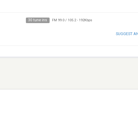
30 tune ins
FM 99.0 / 105.2
-
192Kbps
SUGGEST A