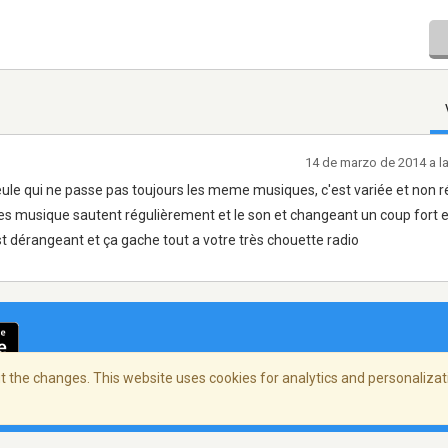
14 de marzo de 2014 a l
seule qui ne passe pas toujours les meme musiques, c'est variée et non ré
es musique sautent régulièrement et le son et changeant un coup fort 
st dérangeant et ça gache tout a votre très chouette radio
 the changes. This website uses cookies for analytics and personalizati
cidad
/
Copyright Policy
/
AdChoices
© 2026 Stre