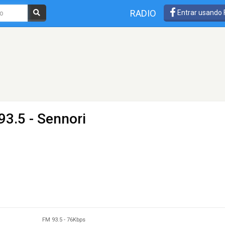
RADIO
Entrar usando
93.5 - Sennori
FM 93.5
-
76Kbps