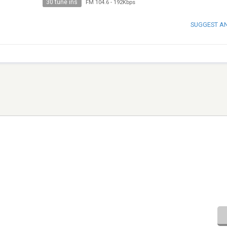
30 tune ins
FM 104.6
-
192Kbps
SUGGEST A