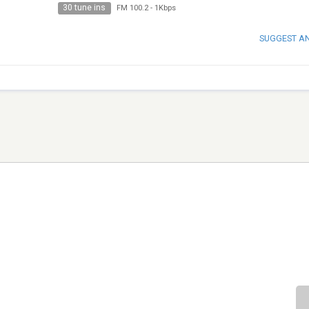
30 tune ins
FM 100.2
-
1Kbps
SUGGEST A