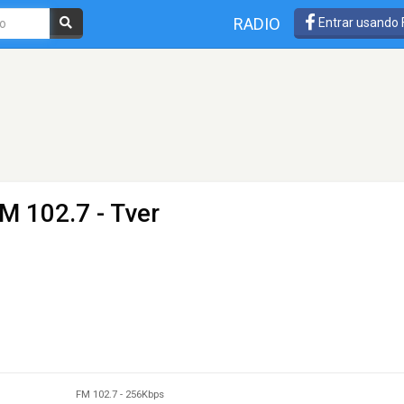
RADIO
Entrar usando
M 102.7 - Tver
FM 102.7
-
256Kbps