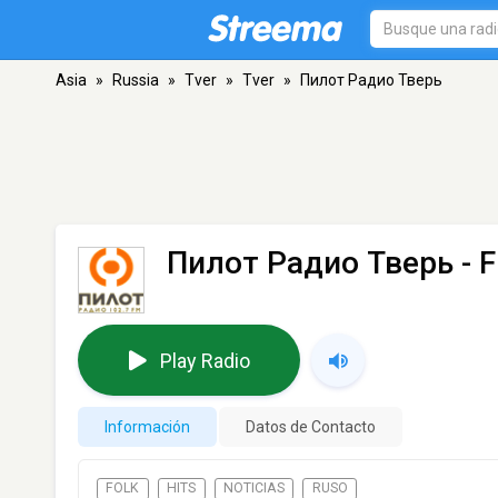
Asia
»
Russia
»
Tver
»
Tver
»
Пилот Радио Тверь
Пилот Радио Тверь
- F
Play Radio
Información
Datos de Contacto
FOLK
HITS
NOTICIAS
RUSO