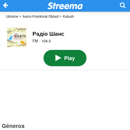
Ukraine
>
Ivano-Frankivsk Oblast
>
Kalush
Радіо Шанс
FM · 104.0
Play
Géneros