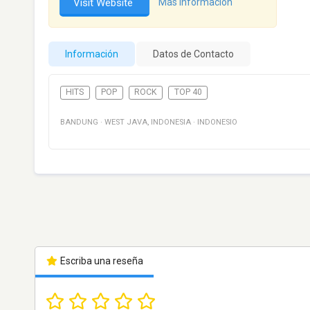
Visit Website
Más información
Información
Datos de Contacto
HITS
POP
ROCK
TOP 40
BANDUNG
·
WEST JAVA
,
INDONESIA
·
INDONESIO
Escriba una reseña