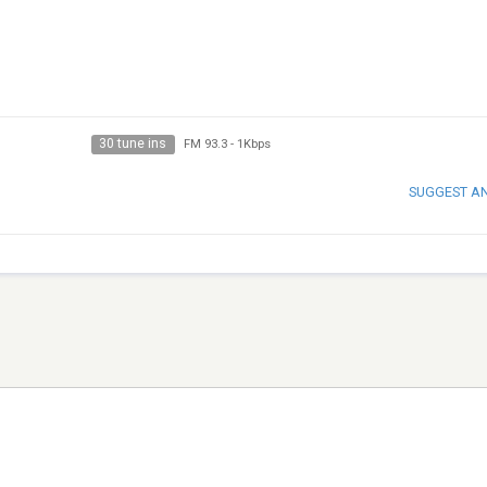
30 tune ins
FM 93.3
-
1Kbps
SUGGEST A