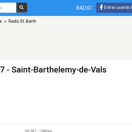
RADIO
Entrar usando
s
»
Radio St. Barth
7 - Saint-Barthelemy-de-Vals
FM 98.7
-
128Kbps