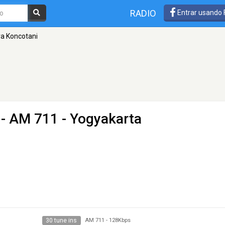
RADIO
Entrar usando
a Koncotani
- AM 711 - Yogyakarta
30 tune ins
AM 711
-
128Kbps