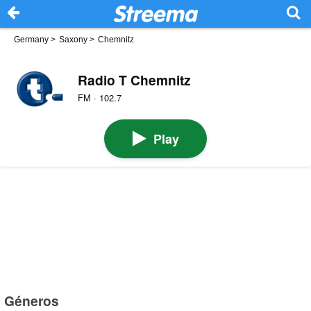
Germany
>
Saxony
>
Chemnitz
Radio T Chemnitz
FM · 102.7
Play
Géneros