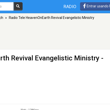
RADIO
Entrar usando
ch
»
Radio Tele HeavenOnEarth Revival Evangelistic Ministry
th Revival Evangelistic Ministry
-
Web
-
128Kbps