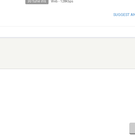
30 tune ins
Web
-
128Kbps
SUGGEST A