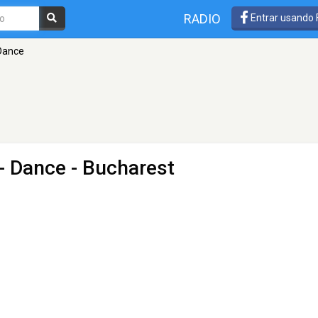
RADIO
Entrar usando
 Dance
- Dance
- Bucharest