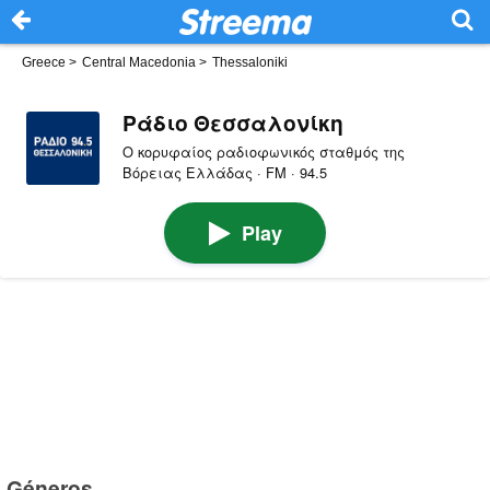
Greece
>
Central Macedonia
>
Thessaloniki
Ράδιο Θεσσαλονίκη
Ο κορυφαίος ραδιοφωνικός σταθμός της
Βόρειας Ελλάδας · FM · 94.5
Play
Géneros