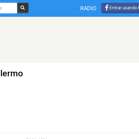
RADIO
Entrar usando
alermo