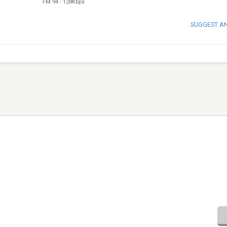
FM 94
-
128Kbps
SUGGEST A