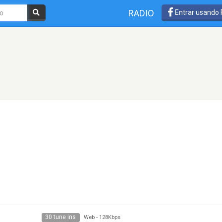
RADIO
Entrar usando
30 tune ins
Web
-
128Kbps