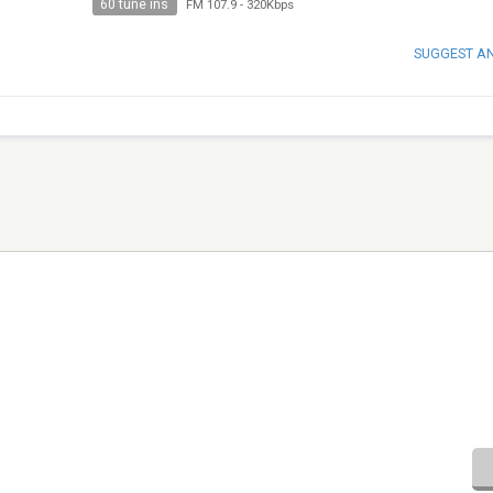
60 tune ins
FM 107.9
-
320Kbps
SUGGEST A