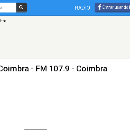
RADIO
Entrar usando
mbra
 Coimbra
- FM 107.9 - Coimbra