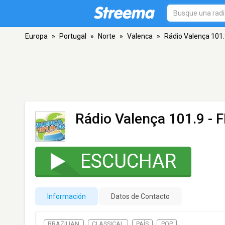
Europa
»
Portugal
»
Norte
»
Valenca
»
Rádio Valença 101
Rádio Valença 101.9
- F
ESCUCHAR
Información
Datos de Contacto
BRAZILIAN
CLASSICAL
PAÍS
POP