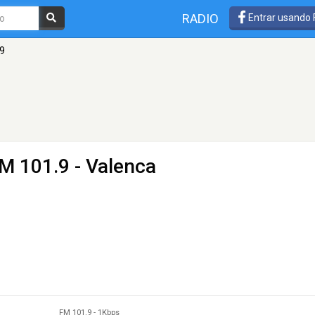
RADIO
Entrar usando
.9
M 101.9 - Valenca
FM 101.9
-
1Kbps