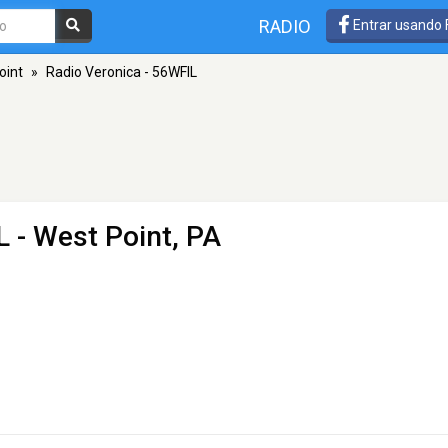
RADIO
Entrar usando
oint
»
Radio Veronica - 56WFIL
L
- West Point, PA