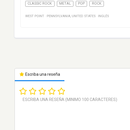
CLASSIC ROCK
METAL
POP
ROCK
WEST POINT
·
PENNSYLVANIA
,
UNITED STATES
·
INGLÉS
Escriba una reseña