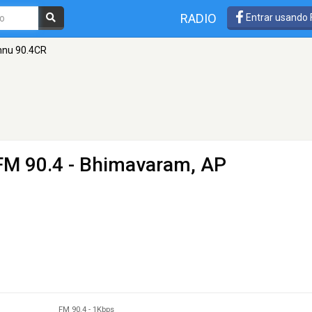
RADIO
Entrar usando
hnu 90.4CR
FM 90.4 - Bhimavaram, AP
FM 90.4
-
1Kbps