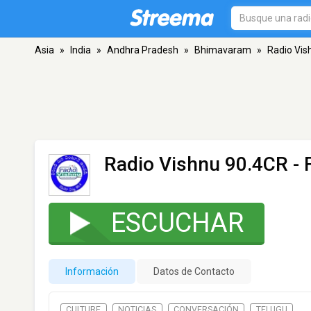
Asia
»
India
»
Andhra Pradesh
»
Bhimavaram
»
Radio Vis
Radio Vishnu 90.4CR
- 
ESCUCHAR
Información
Datos de Contacto
CULTURE
NOTICIAS
CONVERSACIÓN
TELUGU