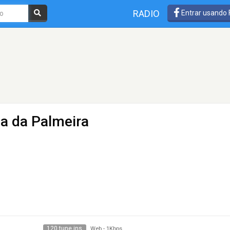
RADIO
Entrar usando
a da Palmeira
120 tune ins
Web
-
1Kbps