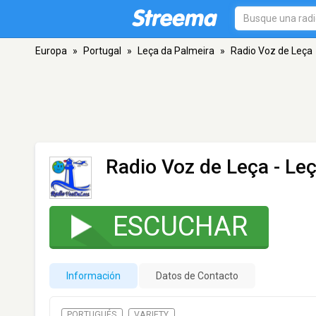
Europa
»
Portugal
»
Leça da Palmeira
»
Radio Voz de Leça
Radio Voz de Leça
- Leç
ESCUCHAR
Información
Datos de Contacto
PORTUGUÉS
VARIETY