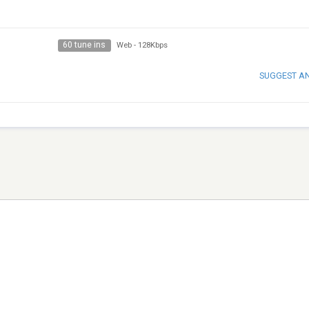
60 tune ins
Web
-
128Kbps
SUGGEST A