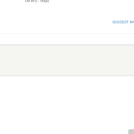
FM 89.6
-
1Kbps
SUGGEST A