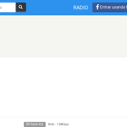
RADIO
Entrar usando
30 tune ins
Web
-
128Kbps