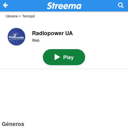
Ukraine
>
Ternopil
Radiopower UA
Web
Play
Géneros